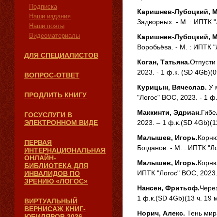
Подписка
Каришнев-Лубоцкий, М
Наши издания
Задворных. - М. : ИПТК "
Наши поэты
Видеоматериалы
Каришнев-Лубоцкий, М
Воробьёва. - М. : ИПТК "
ДЛЯ СПЕЦИАЛИСТОВ
Коган, Татьяна.
Отпусти 
2023. - 1 ф.к. (SD 4Gb)(0
ВОПРОС-ОТВЕТ
Курицын, Вячеслав.
У м
ПРОДЛИТЬ КНИГУ
"Логос" ВОС, 2023. - 1 ф
Маккинти, Эдриан.
Гибе
ГОСУСЛУГИ В
ЭЛЕКТРОННОМ ВИДЕ
2023. – 1 ф.к.(SD 4Gb)(1
Малышев, Игорь.
Корню
ПЕРВАЯ
Богданов. - М. : ИПТК "Л
ИНТЕРНАЦИОНАЛЬНАЯ
ОНЛАЙН-
Малышев, Игорь.
Корню
БИБЛИОТЕКА ДЛЯ
ИПТК "Логос" ВОС, 2023. 
ИНВАЛИДОВ ПО
ЗРЕНИЮ «ЛОГОС»
Нансен, Фритьоф.
Через
1 ф.к.(SD 4Gb)(13 ч. 19 
ВИРТУАЛЬНЫЙ
ВЕРНИСАЖ КНИГ-
Норич, Алекс.
Тень мира
ЮБИЛЯРОВ 2026