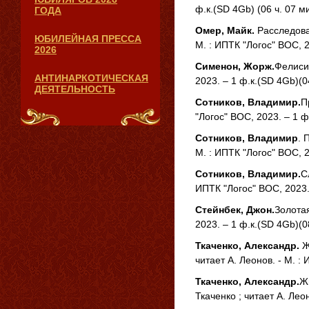
ф.к.(SD 4Gb) (06 ч. 07 м
ГОДА
Омер, Майк.
Расследова
ЮБИЛЕЙНАЯ ПРЕССА
М. : ИПТК "Логос" ВОС, 2
2026
Сименон, Жорж.
Фелиси-
АНТИНАРКОТИЧЕСКАЯ
2023. – 1 ф.к.(SD 4Gb)(0
ДЕЯТЕЛЬНОСТЬ
Сотников, Владимир.
П
"Логос" ВОС, 2023. – 1 ф
Сотников, Владимир
. 
М. : ИПТК "Логос" ВОС, 2
Сотников, Владимир.
С
ИПТК "Логос" ВОС, 2023. 
Стейнбек, Джон.
Золотая
2023. – 1 ф.к.(SD 4Gb)(0
Ткаченко, Александр.
Ж
читает А. Леонов. - М. :
Ткаченко, Александр.
Ж
Ткаченко ; читает А. Леон