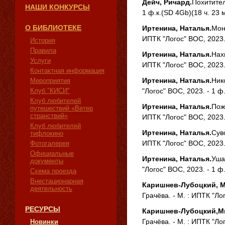
Дейч, Ричард.
Похитител
НАШИ КОНКУРСЫ
1 ф.к.(SD 4Gb)(18 ч. 23 
О БИБЛИОТЕКЕ
Иртенина, Наталья.
Мон
ИПТК "Логос" ВОС, 2023. 
История
Правила
Иртенина, Наталья.
Нахи
Услуги
ИПТК "Логос" ВОС, 2023. 
Контактная информация
Иртенина, Наталья.
Нико
Мероприятия
Клуб "КИСИ"
"Логос" ВОС, 2023. - 1 ф
Клуб любителей
Иртенина, Наталья.
Пож
путешествий «Ветер
странствий»
ИПТК "Логос" ВОС, 2023. 
Клуб любителей
Иртенина, Наталья.
Суво
тифлокино
ИПТК "Логос" ВОС, 2023. 
Фотогалерея
Официальные
Иртенина, Наталья.
Уша
документы
"Логос" ВОС, 2023. - 1 ф
Схема проезда
Внестационарная
Каришнев-Лубоцкий, М
деятельность
Грачёва. - М. : ИПТК "Ло
РЕСУРСЫ
Каришнев-Лубоцкий,
М
Грачёва. - М. : ИПТК "Ло
Новинки