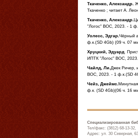
Ткаченко, Александр.
Ж
Ткаченко ; читает А. Лео
Ткаченко, Александр.
Ци
"Логос" ВОС, 2023. - 1 ф
Уолесс, Эдгар.
Чёрный аб
ф.к.(SD 4Gb) (09 ч. 07 м
Хруцкий, Эдуард
. Прис
ИПТК "Логос" ВОС, 2023. 
Чайлд, Ли.
Джек Ричер, и
ВОС, 2023. - 1 ф.к.(SD 4
Чейз, Джеймс.
Минутная 
ф.к. (SD 4Gb)(06 ч. 16 м
Специализированная биб
Тел/факс: (3812) 68-13-32,
Адрес: ул. 30 Северная, 6