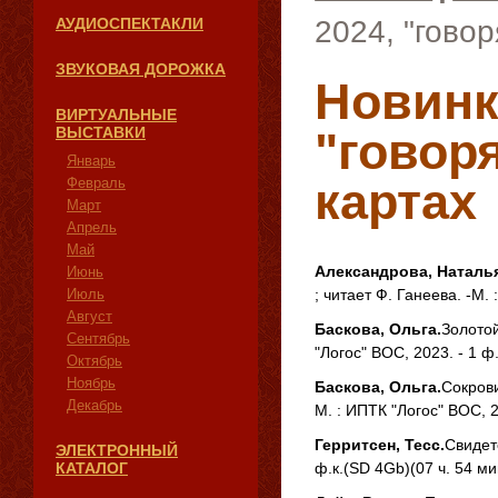
АУДИОСПЕКТАКЛИ
2024, "гово
ЗВУКОВАЯ ДОРОЖКА
Новинк
ВИРТУАЛЬНЫЕ
ВЫСТАВКИ
"говор
Январь
картах
Февраль
Март
Апрель
Май
Александрова, Наталь
Июнь
Июль
; читает Ф. Ганеева. -М.
Август
Баскова, Ольга.
Золотой
Сентябрь
"Логос" ВОС, 2023. - 1 ф
Октябрь
Ноябрь
Баскова, Ольга.
Сокрови
Декабрь
М. : ИПТК "Логос" ВОС, 2
Герритсен, Тесс.
Свидете
ЭЛЕКТРОННЫЙ
КАТАЛОГ
ф.к.(SD 4Gb)(07 ч. 54 ми