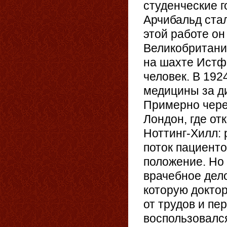
студенческие г
Арчибальд ста
этой работе он
Великобритани
на шахте Истфа
человек. В 192
медицины за д
Примерно через
Лондон, где от
Ноттинг-Хилл:
поток пациент
положение. Но 
врачебное дело
которую докто
от трудов и пе
воспользовалс