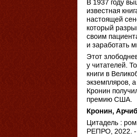
В 1937 году в
известная книг
настоящей сен
который разры
своим пациент
и заработать м
Этот злободне
у читателей. Т
книги в Велик
экземпляров, а
Кронин получи
премию США.
Кронин, Арчи
Цитадель : рома
РЕПРО, 2022. - 