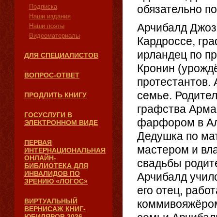
Подписка
обязательно п
Наши издания
Арчибалд Джоз
Наши поэты
Видеоматериалы
Кардроссе, гра
ирландец по п
ДЛЯ СПЕЦИАЛИСТОВ
Кронин (урожд
ВОПРОС-ОТВЕТ
протестантов.
семье. Родител
ПРОДЛИТЬ КНИГУ
графства Арма
ГОСУСЛУГИ В
фарфором в Ал
ЭЛЕКТРОННОМ ВИДЕ
Дедушка по ма
ПЕРВАЯ
мастером и вл
ИНТЕРНАЦИОНАЛЬНАЯ
ОНЛАЙН-
свадьбы родит
БИБЛИОТЕКА ДЛЯ
ИНВАЛИДОВ ПО
Арчибалд училс
ЗРЕНИЮ «ЛОГОС»
его отец, рабо
ВИРТУАЛЬНЫЙ
коммивояжёром
ВЕРНИСАЖ КНИГ-
ЮБИЛЯРОВ 2026