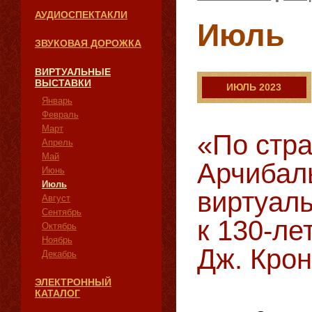
АУДИОСПЕКТАКЛИ
Июль
ЗВУКОВАЯ ДОРОЖКА
ВИРТУАЛЬНЫЕ
ВЫСТАВКИ
ИЮЛЬ 2023
Январь
Февраль
Март
«По стр
Апрель
Май
Арчибал
Июнь
Июль
виртуаль
Август
Сентябрь
к 130-ле
Октябрь
Ноябрь
Дж. Крон
Декабрь
ЭЛЕКТРОННЫЙ
КАТАЛОГ