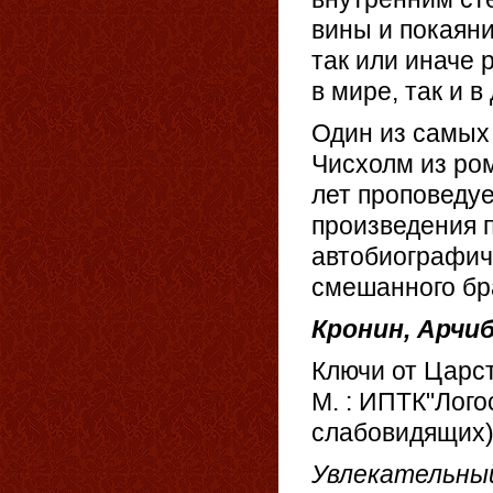
вины и покаяни
так или иначе 
в мире, так и 
Один из самых
Чисхолм из ро
лет проповедуе
произведения п
автобиографичн
смешанного бра
Кронин, Арчиб
Ключи от Царства
М. : ИПТК"Логос
слабовидящих)
Увлекательный