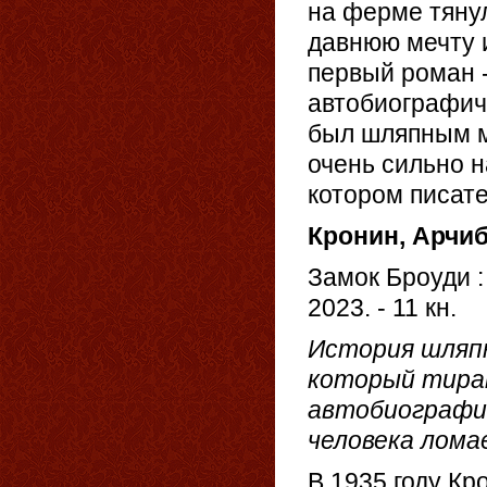
на ферме тяну
давнюю мечту и
первый роман -
автобиографичн
был шляпным м
очень сильно 
котором писате
Кронин, Арчи
Замок Броуди : 
2023. - 11 кн.
История шляп
который тира
автобиографич
человека лома
В 1935 году К