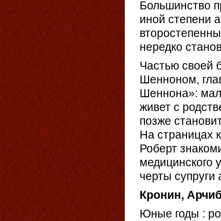
Большинство п
иной степени 
второстепенны
нередко стано
Частью своей 
Шенноном, гла
Шеннона»: мале
живет с родств
позже станови
На страницах к
Роберт знаком
медицинского 
черты супруги 
Кронин, Арчи
Юные годы : рома