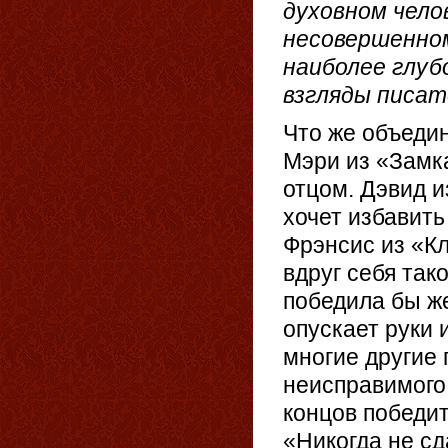
духовном чело
несовершенном
наиболее глуб
взгляды писат
Что же объеди
Мэри из «Замк
отцом. Дэвид и
хочет избавить
Фрэнсис из «К
вдруг себя так
победила бы же
опускает руки 
многие другие
неисправимого 
концов победит
«Никогда не сд