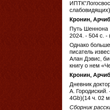
ИПТК"Логосвос"
слабовидящих)
Кронин, Арчи
Путь Шеннона : 
2024. - 504 с. 
Однако больше 
писатель извес
Алан Дэвис, б
книгу о нем «Ч
Кронин, Арчи
Дневник доктора
А. Городиский. 
4Gb)(14 ч. 02 м
Сборник расск