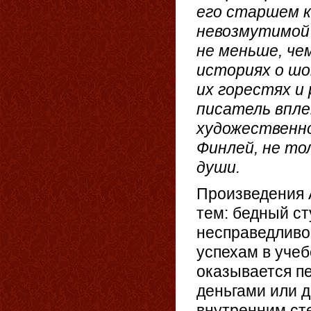
его старшем к
невозмутимой
не меньше, че
историях о шо
их горестях и
писатель впл
художественно
Финлей, не то
души.
Произведения 
тем: бедный ст
несправедливо
успехам в учеб
оказывается п
деньгами или д
внутренним ст