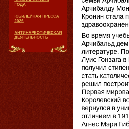
семьи Арчибаль
ГОДА
Арчибалду Мон
Кронин стала 
ЮБИЛЕЙНАЯ ПРЕССА
2026
здравоохранен
АНТИНАРКОТИЧЕСКАЯ
Во время учеб
ДЕЯТЕЛЬНОСТЬ
Арчибальд демо
литературе. П
Луис Гонзага в
получил стипе
стать католиче
решил построит
Первая мировая
Королевский в
вернулся в уни
отличием в 191
Агнес Мэри Гиб