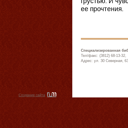
грустью. И чув
ее прочтения.
Специализированная биб
Тел/факс: (3812) 68-13-32,
Адрес: ул. 30 Северная, 6
Создание сайта