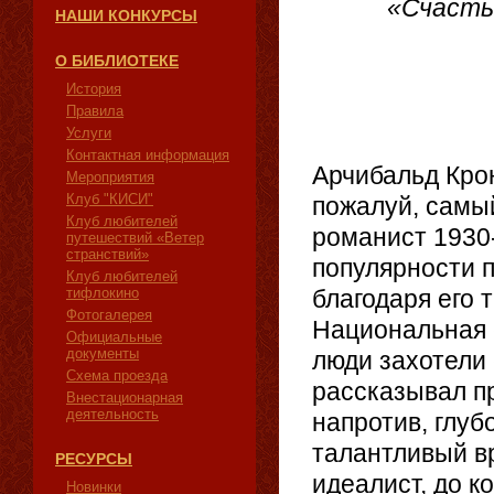
«Счастье
НАШИ КОНКУРСЫ
О БИБЛИОТЕКЕ
История
Правила
Услуги
Контактная информация
Арчибальд Кро
Мероприятия
Клуб "КИСИ"
пожалуй, самы
Клуб любителей
романист 1930-
путешествий «Ветер
странствий»
популярности п
Клуб любителей
тифлокино
благодаря его 
Фотогалерея
Национальная 
Официальные
документы
люди захотели 
Схема проезда
рассказывал пр
Внестационарная
деятельность
напротив, глуб
талантливый в
РЕСУРСЫ
идеалист, до к
Новинки