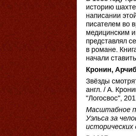
историю шахте
написании этой
писателем во в
медицинским ин
представлял се
в романе. Книг
начали ставить
Кронин, Арчи
Звёзды смотрят
англ. / А. Крон
"Логосвос", 201
Масштабное п
Уэльса за чел
исторических