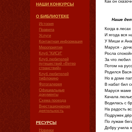
Как он сказоч
НАШИ КОНКУРСЫ
О БИБЛИОТЕКЕ
Наше дет
История
Когда в лесах
Правила
И ягода вся н
Услуги
У Миши и Ана
Контактная информация
Маруся - дочк
Мероприятия
Клуб "КИСИ"
Росла спокой
Клуб любителей
За что любил 
путешествий «Ветер
Потом на рус
странствий»
Родился Вася
Клуб любителей
Но в доме пап
тифлокино
Фотогалерея
В набат бил с
Официальные
Маруся маме 
документы
Качала люльк
Схема проезда
Водилась с бр
Внестационарная
На радость вс
деятельность
Подружек дёрг
По лужам бега
РЕСУРСЫ
Добру учила 
Новинки