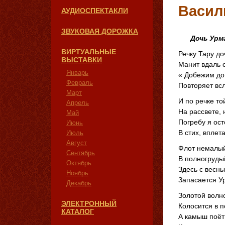
Васил
АУДИОСПЕКТАКЛИ
ЗВУКОВАЯ ДОРОЖКА
Дочь Урм
ВИРТУАЛЬНЫЕ
Речку Тару до
ВЫСТАВКИ
Манит вдаль 
Январь
« Добежим до
Февраль
Повторяет вс
Март
И по речке то
Апрель
На рассвете, 
Май
Погребу я ос
Июнь
В стих, вплета
Июль
Август
Флот немалый
Сентябрь
В полногруды
Октябрь
Здесь с весны
Ноябрь
Запасается У
Декабрь
Золотой волн
ЭЛЕКТРОННЫЙ
Колосится в п
КАТАЛОГ
А камыш поёт 