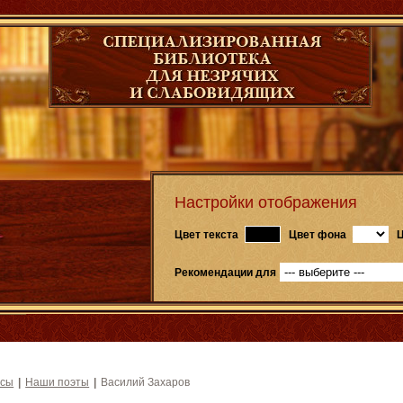
Настройки отображения
Цвет текста
Цвет фона
Ц
Рекомендации для
рсы
|
Наши поэты
|
Василий Захаров