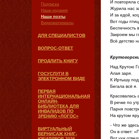
И повторяла с
Подписка
Журила нас за
Наши издания
И за едой, ког
Наши поэты
Вот годы пти
Видеоматериалы
Беспечность в
Закроем мы гл
ДЛЯ СПЕЦИАЛИСТОВ
Всё детство 
ВОПРОС-ОТВЕТ
Крутогорск
ПРОДЛИТЬ КНИГУ
Над Крутою Г
Алая заря.
ГОСУСЛУГИ В
ЭЛЕКТРОННОМ ВИДЕ
К Иртышу под
Бегала всё я.
ПЕРВАЯ
Красовалась 
ИНТЕРНАЦИОНАЛЬНАЯ
ОНЛАЙН-
В речке по утр
БИБЛИОТЕКА ДЛЯ
Парня повстр
ИНВАЛИДОВ ПО
На крутом яру
ЗРЕНИЮ «ЛОГОС»
- Что же здес
ВИРТУАЛЬНЫЙ
Он в ответ: «
ВЕРНИСАЖ КНИГ-
Вот ухи отвед
ЮБИЛЯРОВ 2026