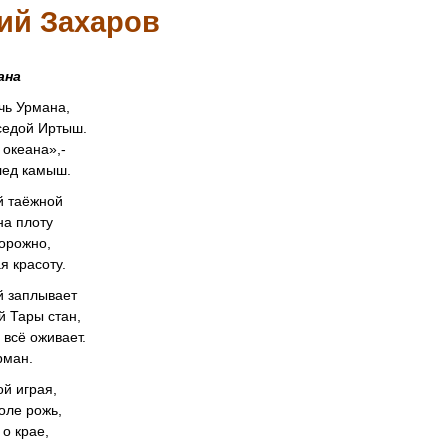
ий Захаров
ана
чь Урмана,
седой Иртыш.
 океана»,-
лед камыш.
й таёжной
на плоту
торожно,
я красоту.
 заплывает
й Тары стан,
 всё оживает.
рман.
ой играя,
оле рожь,
о крае,