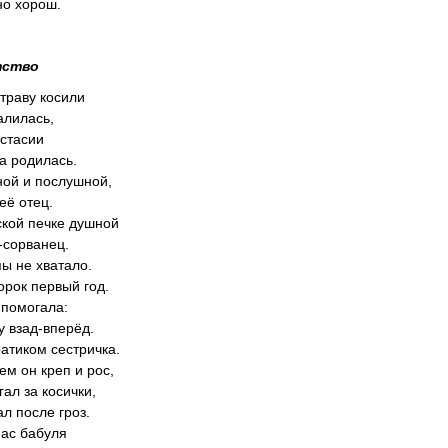
но хорош.
ство
 траву косили
алилась,
стасии
а родилась.
ной и послушной,
её отец.
ской печке душной
-сорванец.
ы не хватало.
орок первый год.
помогала:
у взад-вперёд.
атиком сестричка.
ем он креп и рос,
ал за косички,
л после гроз.
нас бабуля