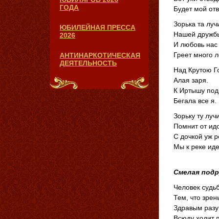
ГОДА
Будет мой отв
Зорька та луч
ЮБИЛЕЙНАЯ ПРЕССА
Нашей дружбы
2026
И любовь нас
Греет много л
АНТИНАРКОТИЧЕСКАЯ
ДЕЯТЕЛЬНОСТЬ
Над Крутою Г
Алая заря.
К Иртышу под
Бегала все я.
Зорьку ту луч
Помнит от идо
С дочкой уж 
Мы к реке ид
Смелая подр
Человек судь
Тем, что зрен
Здравым разу
Всюду ходит 