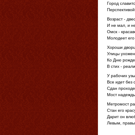
Город славит
Перспективой
Возраст - две
И не мал, и н
Омск - красав
Молодеет его 
Хороши дворц
Улицы ухожен
Ко Дню рожде
В стих - реал
У рабочих узы
Все идет без 
Сдан проходе
Мост надежды
Метромост ра
Стан его крас
Дарит он влю
Левым, правы