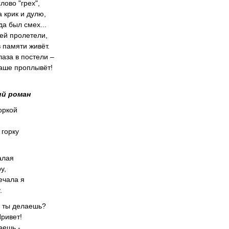
лово "грех",
 крик и дулю,
да был смех...
цей пролетели,
 памяти живёт.
аза в постели –
наше проплывёт!
ий роман
оркой
 горку
алая
у,
ечала я
.
ь ты делаешь?
Привет!
аешь -