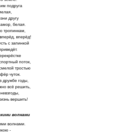
ним подруга
мелая,
зни другу
рамор, белая.
по тропинкам,
 вперёд, вперёд!
сть с запинкой
приведёт.
ерекрёстке
портный поток,
смелой тростью
фёр чуток.
в дружбе годы,
жно всё решить,
 невзгоды,
изнь вершить!
кими волнами
ими волнами.
кою -