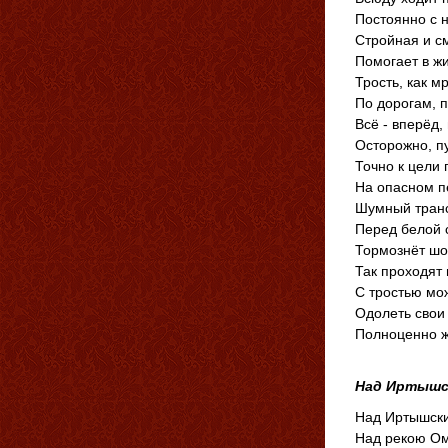
Постоянно с 
Стройная и с
Помогает в жи
Трость, как м
По дорогам, 
Всё - вперёд,
Осторожно, пу
Точно к цели 
На опасном п
Шумный транс
Перед белой 
Тормознёт шо
Так проходят 
С тростью мо
Одолеть свои
Полноценно ж
Над Иртышс
Над Иртышск
Над рекою Ом