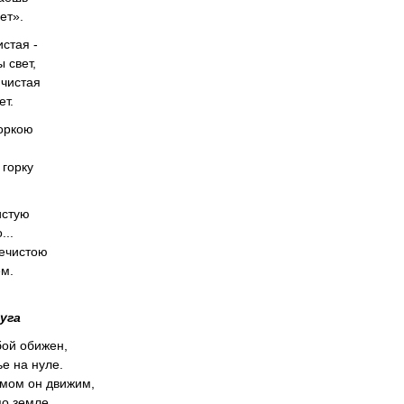
ет».
истая -
 свет,
 чистая
ет.
оркою
 горку
истую
...
речистою
ем.
уга
бой обижен,
ье на нуле.
мом он движим,
по земле.