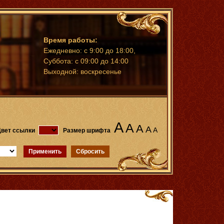
Время работы:
Ежедневно: с 9:00 до 18:00,
Суббота: с 09:00 до 14:00
Выходной: воскресенье
A
A
A
A
A
вет ссылки
Размер шрифта