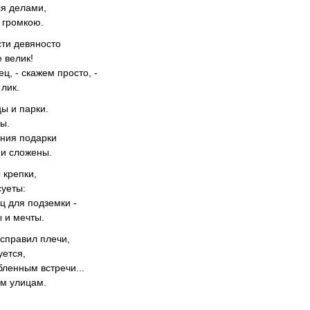
ся делами,
 громкою.
сти девяносто
е велик!
ец, - скажем просто, -
лик.
ы и парки.
ы.
ния подарки
ии сложены.
 крепки,
суеты:
ц для подземки -
 и мечты.
справил плечи,
уется,
бленным встречи...
м улицам.