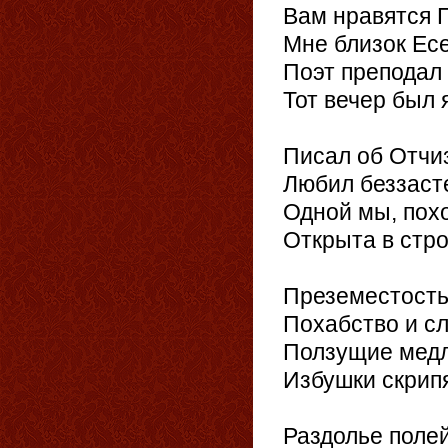
Вам нравятся 
Мне близок Есе
Поэт преподал 
Тот вечер был 
Писал об Отчиз
Любил беззаст
Одной мы, пох
Открыта в стро
Преземестость
Похабство и сл
Ползущие медл
Избушки скрип
Раздолье полей