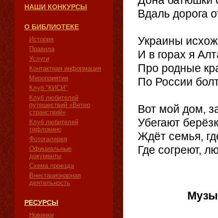
Дона батюшки с
НАШИ КОНКУРСЫ
Вдаль дорога о
О БИБЛИОТЕКЕ
Украины исхож
История
Правила
И в горах я Алт
Услуги
Про родные кра
Контактная информация
Мероприятия
По России болт
Клуб "КИСИ"
Клуб любителей
путешествий «Ветер
Вот мой дом, з
странствий»
Убегают берёзк
Клуб любителей
тифлокино
Ждёт семья, где
Фотогалерея
Где согреют, л
Официальные
документы
19.
Схема проезда
Внестационарная
деятельность
Музы
РЕСУРСЫ
Новинки