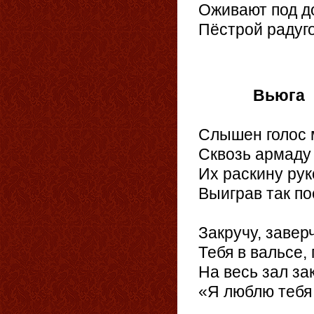
Оживают под д
Пёстрой радуг
30
Вьюга
Слышен голос 
Сквозь армаду
Их раскину рук
Выиграв так по
Закручу, заверч
Тебя в вальсе, 
На весь зал за
«Я люблю тебя