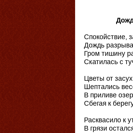
Дож
Спокойствие, з
Дождь разрыва
Гром тишину ра
Скатилась с туч
Цветы от засух
Шептались весе
В приливе озер
Сбегая к берег
Расквасило к у
В грязи осталс