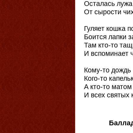
Осталась лужа 
От сырости чих
Гуляет кошка п
Боится лапки з
Там кто-то тащ
И вспоминает ч
Кому-то дождь 
Кого-то капель
А кто-то матом
И всех святых 
20.
Балла