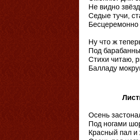
Не видно звёзд
Седые тучи, ст
Бесцеремонно 
Ну что ж тепер
Под барабанны
Стихи читаю, 
Балладу мокру
24.
Лист
Осень застонал
Под ногами шор
Красный пал и 