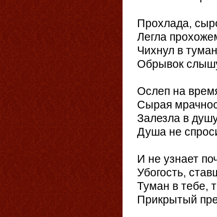
Прохлада, сыр
Легла прохожем
Чихнул в туман
Обрывок слышу
Ослеп на время
Сырая мрачнос
Залезла в душу
Душа не спросит
И не узнает по
Убогость, ста
Туман в тебе, 
Прикрытый пре
20.