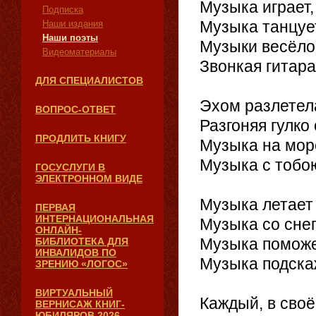
Музыка играет,
Подписка
Музыка танцует
Наши издания
Наши поэты
Музыки весёлой
Видеоматериалы
Звонкая гитара
ДЛЯ СПЕЦИАЛИСТОВ
Эхом разлетела
ВОПРОС-ОТВЕТ
Разгоняя гулко
ПРОДЛИТЬ КНИГУ
Музыка на мор
Музыка с тобою
ГОСУСЛУГИ В
ЭЛЕКТРОННОМ ВИДЕ
Музыка летает 
ПЕРВАЯ
ИНТЕРНАЦИОНАЛЬНАЯ
Музыка со снег
ОНЛАЙН-
Музыка поможет
БИБЛИОТЕКА ДЛЯ
ИНВАЛИДОВ ПО
Музыка подскаж
ЗРЕНИЮ «ЛОГОС»
ВИРТУАЛЬНЫЙ
Каждый, в своё
ВЕРНИСАЖ КНИГ-
ЮБИЛЯРОВ 2026