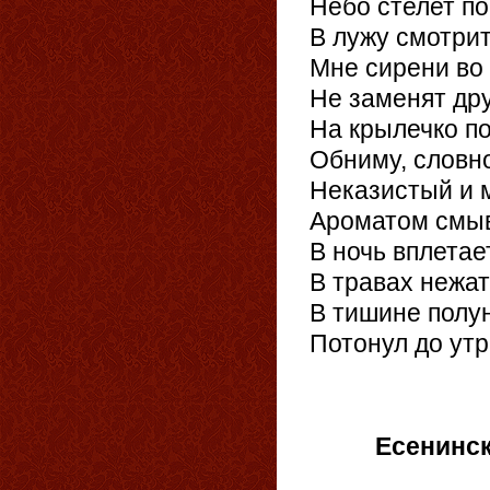
Небо стелет по
В лужу смотрит
Мне сирени во 
Не заменят дру
На крылечко по
Обниму, словно
Неказистый и м
Ароматом смыв
В ночь вплетае
В травах нежат
В тишине полу
Потонул до утр
02.
Есенинск