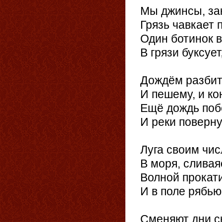
Мы джинсы, зак
Грязь чавкает 
Один ботинок 
В грязи буксует
Дождём разбит
И пешему, и ко
Ещё дождь поб
И реки поверну
Луга своим чис
В моря, сливая
Волной прокати
И в поле рябью
Сменяют дни с