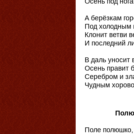
Осень под нога
А берёзкам гор
Под холодным 
Клонит ветви в
И последний ли
В даль уносит 
Осень правит б
Серебром и зл
Чудным хорово
26
Пол
Поле полюшко,