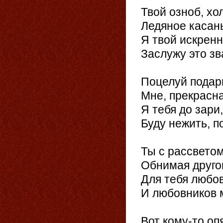
Твой озноб, хол
Ледяное касан
Я твой искренн
Заслужу это зв
Поцелуй подар
Мне, прекрасна
Я тебя до зари
Буду нежить, п
Ты с рассвето
Обнимая другог
Для тебя любов
И любовников 
Вот кому-то оп