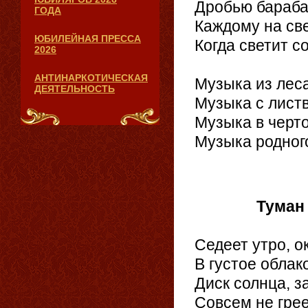
Дробью барабан
ГОДА
Каждому на св
ЮБИЛЕЙНАЯ ПРЕССА
Когда светит с
2026
АНТИНАРКОТИЧЕСКАЯ
Музыка из лес
ДЕЯТЕЛЬНОСТЬ
Музыка с листв
Музыка в черто
Музыка родного
23.
Туман
Седеет утро, о
В густое облак
Диск солнца, з
Совсем не грее