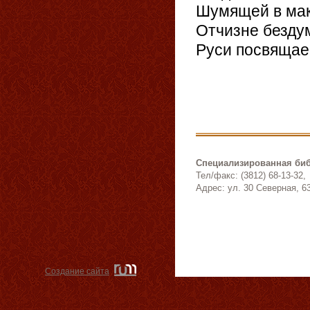
Шумящей в мак
Отчизне безду
Руси посвящае
05.
Специализированная биб
Тел/факс: (3812) 68-13-32,
Адрес: ул. 30 Северная, 6
Создание сайта