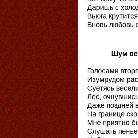
Даришь с холод
Вьюга крутится
Вновь любовь о
30.
Шум в
Голосами втор
Изумрудом рас
Суетясь весел
Лес, очнувшись
Даже поздней 
На границе ско
Мне приятно бы
Слушать пенье,