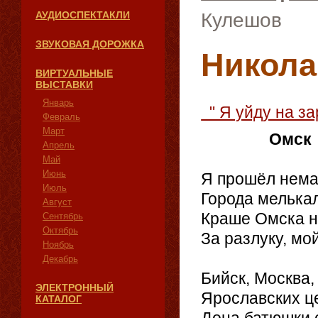
АУДИОСПЕКТАКЛИ
Кулешов
ЗВУКОВАЯ ДОРОЖКА
Никола
ВИРТУАЛЬНЫЕ
ВЫСТАВКИ
Январь
" Я уйду на 
Февраль
Март
Омск
Апрель
Май
Июнь
Я прошёл нема
Июль
Города мелькал
Август
Краше Омска на
Сентябрь
Октябрь
За разлуку, мой
Ноябрь
Декабрь
Бийск, Москва,
ЭЛЕКТРОННЫЙ
Ярославских це
КАТАЛОГ