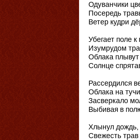
Одуванчики цве
Посередь травы
Ветер кудри дё
Убегает поле к
Изумрудом трав
Облака плывут
Солнце спрятав
Рассердился ве
Облака на тучи
Засверкало мо
Выбивая в пол
Хлынул дождь,
Свежесть трав 