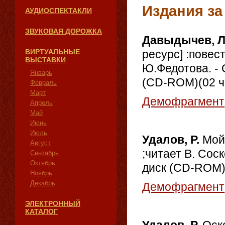
Издания за
АУДИОСПЕКТАКЛИ
ЗВУКОВАЯ ДОРОЖКА
Давыдычев, Л
ВИРТУАЛЬНЫЕ
ресурс] :повес
ВЫСТАВКИ
Ю.Федотова. - 
Январь
(CD-ROM)(02 ч.
Февраль
Март
Демофрагмент
Апрель
Май
Июнь
Июль
Удалов, Р.
Мой
Август
;читает В. Соск
Сентябрь
Октябрь
диск (CD-ROM)(
Ноябрь
Декабрь
Демофрагмент
ЭЛЕКТРОННЫЙ
КАТАЛОГ