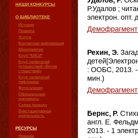
Удалов, Р.
Оск
НАШИ КОНКУРСЫ
Р.Удалов ; чита
электрон. опт. 
О БИБЛИОТЕКЕ
История
Демофрагмент
Правила
Услуги
Контактная информация
Мероприятия
Рехин, Э.
Зага
Клуб "КИСИ"
детей[Электрон
Клуб любителей
путешествий «Ветер
: ООБС, 2013. -
странствий»
мин.)
Клуб любителей
тифлокино
Фотогалерея
Демофрагмент
Официальные
документы
Схема проезда
Внестационарная
Бернс, Р.
Стихи
деятельность
англ. Е. Фельд
РЕСУРСЫ
2013. - 1 элект
Новинки