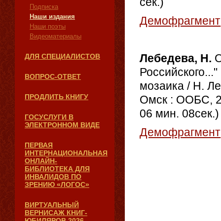
сек.)
Подписка
Наши издания
Демофрагмент
Наши поэты
Видеоматериалы
Лебедева, Н.
О
ДЛЯ СПЕЦИАЛИСТОВ
Российского...
ВОПРОС-ОТВЕТ
мозаика / Н. Л
ПРОДЛИТЬ КНИГУ
Омск : ООБС, 2
06 мин. 08сек.)
ГОСУСЛУГИ В
ЭЛЕКТРОННОМ ВИДЕ
Демофрагмент
ПЕРВАЯ
ИНТЕРНАЦИОНАЛЬНАЯ
ОНЛАЙН-
БИБЛИОТЕКА ДЛЯ
ИНВАЛИДОВ ПО
ЗРЕНИЮ «ЛОГОС»
ВИРТУАЛЬНЫЙ
ВЕРНИСАЖ КНИГ-
ЮБИЛЯРОВ 2026