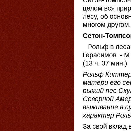
Сетон-Томпсона
целом вся прир
лесу, об осно
многом другом.
Сетон-Томпсон
Рольф в лесах 
Герасимов. - М.
(13 ч. 07 мин.)
Рольф Киттери
матери его се
рыжий пес Ску
Северной Амер
выживание в 
характер Ро
За свой вклад 