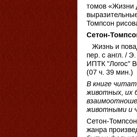
томов «Жизни 
выразительные
Томпсон рисов
Сетон-Томпсон
Жизнь и повад
пер. с англ. / 
ИПТК "Логос" В
(07 ч. 39 мин.)
В книге читат
животных, их 
взаимоотноше
животными и ч
Сетон-Томпсон
жанра произвед