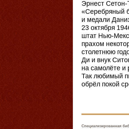
Эрнест Сетон-
«Серебряный б
и медали Даниэ
23 октября 194
штат Нью-Мекси
прахом некотор
столетнюю годо
Ди и внук Сито
на самолёте и
Так любимый п
обрёл покой ср
Специализированная биб