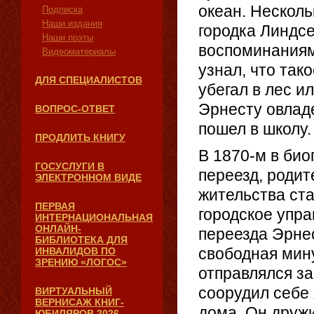
океан. Несколь
Подписка
Наши издания
городка Линдс
Наши поэты
воспоминаниям
Видеоматериалы
узнал, что так
ДЛЯ СПЕЦИАЛИСТОВ
убегал в лес и
Эрнесту овладе
ВОПРОС-ОТВЕТ
пошел в школу.
ПРОДЛИТЬ КНИГУ
В 1870-м в би
ГОСУСЛУГИ В
переезд, родит
ЭЛЕКТРОННОМ ВИДЕ
жительства ста
ПЕРВАЯ
городское упра
ИНТЕРНАЦИОНАЛЬНАЯ
ОНЛАЙН-
переезда Эрнес
БИБЛИОТЕКА ДЛЯ
свободная мин
ИНВАЛИДОВ ПО
ЗРЕНИЮ «ЛОГОС»
отправлялся за
соорудил себе 
ВИРТУАЛЬНЫЙ
ВЕРНИСАЖ КНИГ-
дома. Он друж
ЮБИЛЯРОВ 2026