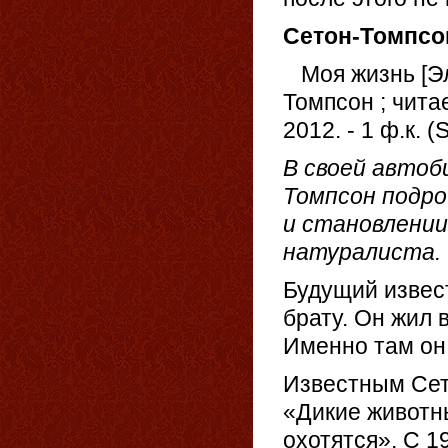
Сетон-Томпсон
Моя жизнь [Эле
Томпсон ; читае
2012. - 1 ф.к. 
В своей авто
Томпсон подро
и становлении
натуралиста.
Будущий извес
брату. Он жил 
Именно там он
Известным Сет
«Дикие животны
охотятся». С 