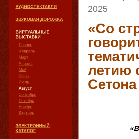
АУДИОСПЕКТАКЛИ
2025
ЗВУКОВАЯ ДОРОЖКА
«Со ст
ВИРТУАЛЬНЫЕ
ВЫСТАВКИ
говорит
Январь
тематич
Февраль
Март
Апрель
летию 
Май
Июнь
Сетона
Июль
Август
Сентябрь
Октябрь
Ноябрь
Декабрь
ЭЛЕКТРОННЫЙ
«В
КАТАЛОГ