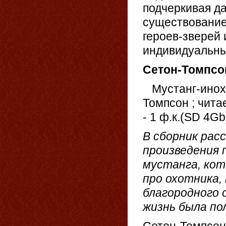
подчеркивая д
существование
героев-зверей 
индивидуальны
Сетон-Томпсон
Мустанг-иноход
Томпсон ; читае
- 1 ф.к.(SD 4Gb
В сборник рас
произведения 
мустанга, кот
про охотника,
благородного о
жизнь была по