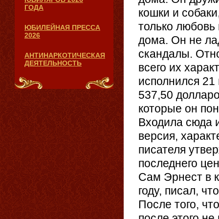
ГОДА
кошки и собаки
только любовь 
ЮБИЛЕЙНАЯ ПРЕССА
2026
дома. Он не ла
скандалы. Отн
АНТИНАРКОТИЧЕСКАЯ
ДЕЯТЕЛЬНОСТЬ
всего их харак
исполнился 21 
537,50 долларо
которые он пон
Входила сюда и
версия, харак
писателя утвер
последнего цен
Сам Эрнест в к
году, писал, чт
После того, чт
после этого не