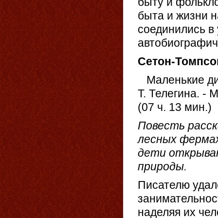
быту и фолькл
быта и жизни н
соединились в
автобиографич
Сетон-Томпсо
Маленькие дика
Т. Телегина. - 
(07 ч. 13 мин.)
Повесть расск
лесных фермах
дети открыва
природы.
Писателю удал
занимательнос
наделяя их чел