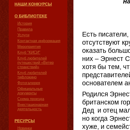
н
НАШИ КОНКУРСЫ
О БИБЛИОТЕКЕ
История
Правила
Есть писатели,
Услуги
Контактная информация
отсутствуют кр
Мероприятия
оказать большо
Клуб "КИСИ"
них – Эрнест 
Клуб любителей
путешествий «Ветер
хотя бы тем, ч
странствий»
Клуб любителей
представителе
тифлокино
основателем а
Фотогалерея
Официальные
Родился Эрнес
документы
Схема проезда
британском гор
Внестационарная
Дед и отец ма
деятельность
но когда Эрнес
РЕСУРСЫ
хуже, и семей
Новинки