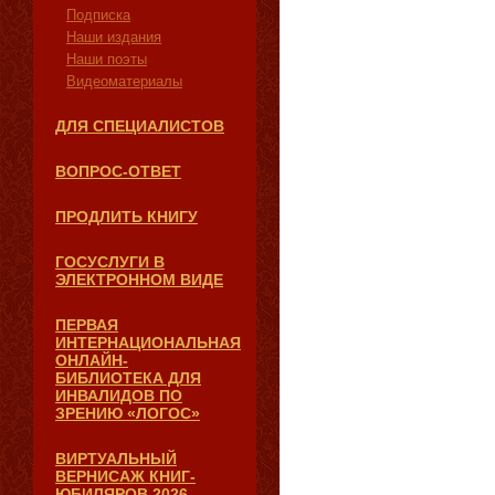
Подписка
Наши издания
Наши поэты
Видеоматериалы
ДЛЯ СПЕЦИАЛИСТОВ
ВОПРОС-ОТВЕТ
ПРОДЛИТЬ КНИГУ
ГОСУСЛУГИ В
ЭЛЕКТРОННОМ ВИДЕ
ПЕРВАЯ
ИНТЕРНАЦИОНАЛЬНАЯ
ОНЛАЙН-
БИБЛИОТЕКА ДЛЯ
ИНВАЛИДОВ ПО
ЗРЕНИЮ «ЛОГОС»
ВИРТУАЛЬНЫЙ
ВЕРНИСАЖ КНИГ-
ЮБИЛЯРОВ 2026