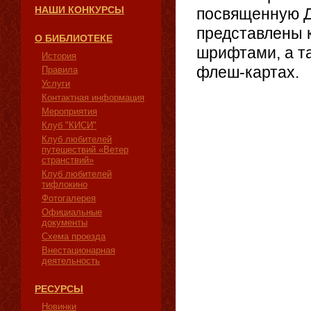
НАШИ КОНКУРСЫ
посвященную Д
представлены 
О БИБЛИОТЕКЕ
шрифтами, а та
История
флеш-картах.
Правила
Услуги
Контактная информация
Мероприятия
Клуб "КИСИ"
Клуб любителей
путешествий «Ветер
странствий»
Клуб любителей
тифлокино
Фотогалерея
Официальные
документы
Схема проезда
Внестационарная
деятельность
РЕСУРСЫ
Новинки