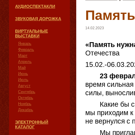
АУДИОСПЕКТАКЛИ
Память
ЗВУКОВАЯ ДОРОЖКА
14.02.2023
ВИРТУАЛЬНЫЕ
ВЫСТАВКИ
«Память нужн
Январь
Февраль
Отечества
Март
Апрель
15.02.-06.03.2
Май
Июнь
23 февра
Июль
время сильная
Август
силы, вынослив
Сентябрь
Октябрь
Какие бы собы
Ноябрь
Декабрь
мы приходим к 
не вернулся с 
ЭЛЕКТРОННЫЙ
КАТАЛОГ
Мы приглашае