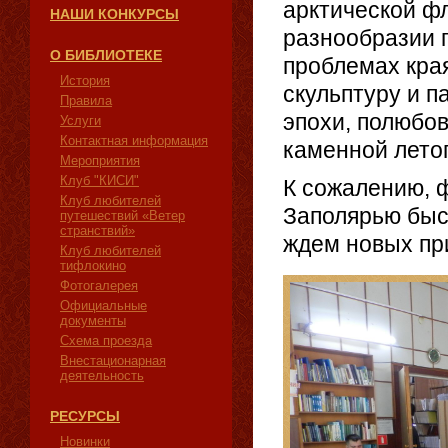
арктической фл
НАШИ КОНКУРСЫ
разнообразии 
О БИБЛИОТЕКЕ
проблемах кра
История
скульптуру и п
Правила
эпохи, полюбо
Услуги
Контактная информация
каменной лето
Мероприятия
Клуб "КИСИ"
К сожалению, 
Клуб любителей
Заполярью быс
путешествий «Ветер
странствий»
ждем новых пр
Клуб любителей
тифлокино
Фотогалерея
Официальные
документы
Схема проезда
Внестационарная
деятельность
РЕСУРСЫ
Новинки