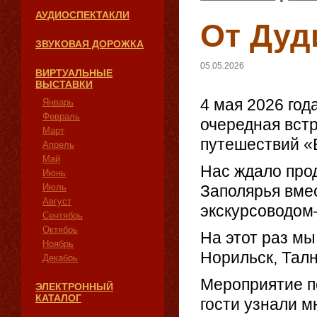
АУДИОСПЕКТАКЛИ
От Дуд
ЗВУКОВАЯ ДОРОЖКА
05.05.2026
ВИРТУАЛЬНЫЕ
ВЫСТАВКИ
4 мая 2026 год
Январь
Февраль
очередная вст
Март
путешествий «
Апрель
Май
Нас ждало про
Июнь
Июль
Заполярья вме
Август
экскурсоводом
Сентябрь
Октябрь
На этот раз мы
Ноябрь
Норильск, Тал
Декабрь
Мероприятие п
ЭЛЕКТРОННЫЙ
КАТАЛОГ
гости узнали м