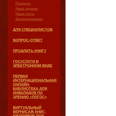
Подписка
Наши издания
Наши поэты
Видеоматериалы
ДЛЯ СПЕЦИАЛИСТОВ
ВОПРОС-ОТВЕТ
ПРОДЛИТЬ КНИГУ
ГОСУСЛУГИ В
ЭЛЕКТРОННОМ ВИДЕ
ПЕРВАЯ
ИНТЕРНАЦИОНАЛЬНАЯ
ОНЛАЙН-
БИБЛИОТЕКА ДЛЯ
ИНВАЛИДОВ ПО
ЗРЕНИЮ «ЛОГОС»
ВИРТУАЛЬНЫЙ
ВЕРНИСАЖ КНИГ-
ЮБИЛЯРОВ 2026