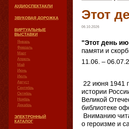
АУДИОСПЕКТАКЛИ
Этот д
ЗВУКОВАЯ ДОРОЖКА
06.10.2026
ВИРТУАЛЬНЫЕ
ВЫСТАВКИ
"Этот день ию
Январь
Февраль
памяти и скорб
Март
Апрель
11.06. – 06.07.
Май
Июнь
Июль
Август
22 июня 1941 г
Сентябрь
истории России
Октябрь
Великой Отече
Ноябрь
Декабрь
библиотеке оф
Вниманию чита
ЭЛЕКТРОННЫЙ
КАТАЛОГ
о героизме и с