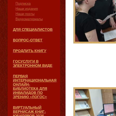
Подписка
Наши издания
Наши поэты
Видеоматериалы
ДЛЯ СПЕЦИАЛИСТОВ
ВОПРОС-ОТВЕТ
ПРОДЛИТЬ КНИГУ
ГОСУСЛУГИ В
ЭЛЕКТРОННОМ ВИДЕ
ПЕРВАЯ
ИНТЕРНАЦИОНАЛЬНАЯ
ОНЛАЙН-
БИБЛИОТЕКА ДЛЯ
ИНВАЛИДОВ ПО
ЗРЕНИЮ «ЛОГОС»
ВИРТУАЛЬНЫЙ
ВЕРНИСАЖ КНИГ-
ЮБИЛЯРОВ 2026