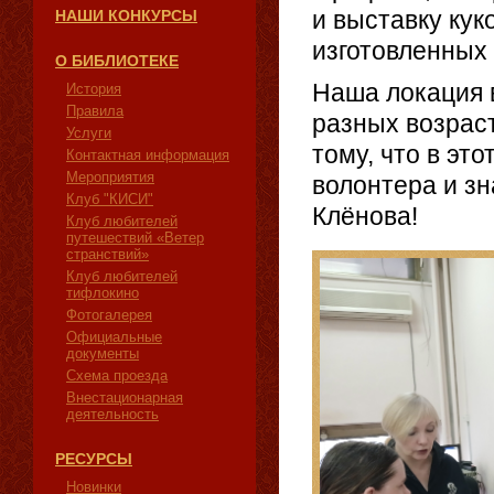
и выставку кук
НАШИ КОНКУРСЫ
изготовленных
О БИБЛИОТЕКЕ
Наша локация 
История
Правила
разных возраст
Услуги
тому, что в это
Контактная информация
Мероприятия
волонтера и з
Клуб "КИСИ"
Клёнова!
Клуб любителей
путешествий «Ветер
странствий»
Клуб любителей
тифлокино
Фотогалерея
Официальные
документы
Схема проезда
Внестационарная
деятельность
РЕСУРСЫ
Новинки