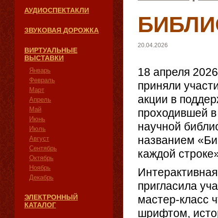
АУДИОСПЕКТАКЛИ
БИБЛИ
ЗВУКОВАЯ ДОРОЖКА
20.04.2026
ВИРТУАЛЬНЫЕ
ВЫСТАВКИ
18 апреля 202
Январь
Февраль
приняли участ
Март
акции в подде
Апрель
Май
проходившей в
Июнь
научной библи
Июль
названием «Биб
Август
Сентябрь
каждой строке»
Октябрь
Ноябрь
Интерактивная
Декабрь
пригласила уч
ЭЛЕКТРОННЫЙ
мастер-класс 
КАТАЛОГ
шрифтом, исто