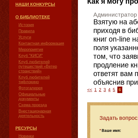
Как я могу пр
НАШИ КОНКУРСЫ
Администратор
О БИБЛИОТЕКЕ
Взятую на аб
История
приходя в би
Правила
Услуги
книг on-line
Контактная информация
поля указан
Мероприятия
том, что зая
Клуб "КИСИ"
Клуб любителей
продление кн
путешествий «Ветер
странствий»
ответят вам 
Клуб любителей
объяснив при
тифлокино
Фотогалерея
<<
1
2
3
4
5
6
Официальные
документы
Схема проезда
Внестационарная
деятельность
Задать вопрос
РЕСУРСЫ
*
Ваше имя:
Новинки