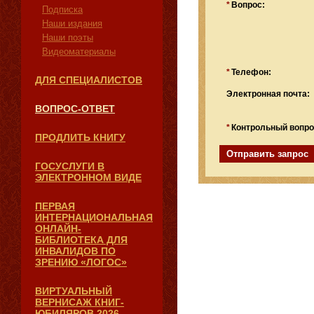
*
Вопрос:
Подписка
Наши издания
Наши поэты
Видеоматериалы
*
Телефон:
ДЛЯ СПЕЦИАЛИСТОВ
Электронная почта:
ВОПРОС-ОТВЕТ
*
Контрольный вопр
ПРОДЛИТЬ КНИГУ
ГОСУСЛУГИ В
ЭЛЕКТРОННОМ ВИДЕ
ПЕРВАЯ
ИНТЕРНАЦИОНАЛЬНАЯ
ОНЛАЙН-
БИБЛИОТЕКА ДЛЯ
ИНВАЛИДОВ ПО
ЗРЕНИЮ «ЛОГОС»
ВИРТУАЛЬНЫЙ
ВЕРНИСАЖ КНИГ-
ЮБИЛЯРОВ 2026