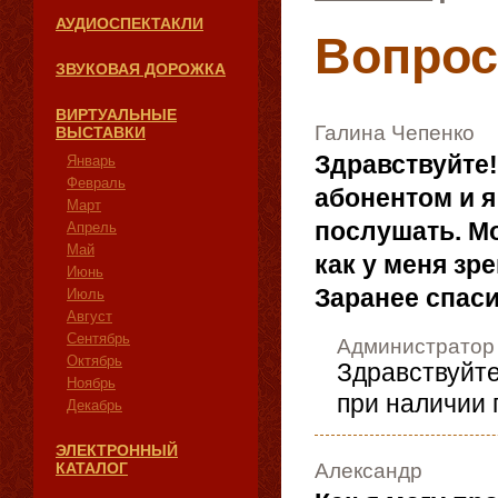
АУДИОСПЕКТАКЛИ
Вопрос
ЗВУКОВАЯ ДОРОЖКА
ВИРТУАЛЬНЫЕ
Галина Чепенко
ВЫСТАВКИ
Здравствуйте
Январь
Февраль
абонентом и я
Март
послушать. Мо
Апрель
Май
как у меня зр
Июнь
Заранее спаси
Июль
Август
Сентябрь
Администратор
Октябрь
Здравствуйте
Ноябрь
при наличии 
Декабрь
ЭЛЕКТРОННЫЙ
Александр
КАТАЛОГ